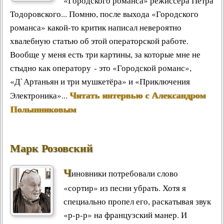
«Городского романса» режиссёра Петра
Тодоровского... Помню, после выхода «Городского
романса» какой-то критик написал невероятно
хвалебную статью об этой операторской работе.
Вообще у меня есть три картины, за которые мне не
стыдно как оператору - это «Городской романс»,
«Д`Артаньян и три мушкетёра» и «Приключения
Читать интервью с Александром
Электроника»...
Полынниковым
Марк Розовский
Ч
иновники потребовали слово
«сортир» из песни убрать. Хотя я
специально пропел его, раскатывая звук
«р-р-р» на французский манер. И