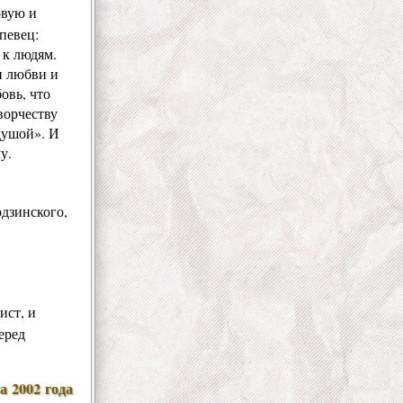
овую и
певец:
 к людям.
и любви и
овь, что
ворчеству
душой». И
у.
дзинского,
ист, и
еред
та 2002 года