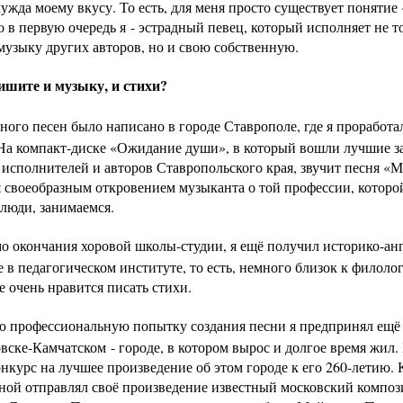
ужда моему вкусу. То есть, для меня просто существует понятие
 в первую очередь я - эстрадный певец, который исполняет не т
музыку других авторов, но и свою собственную.
шите и музыку, и стихи?
ного песен было написано в городе Ставрополе, где я проработа
 На компакт-диске «Ожидание души», в который вошли лучшие з
 исполнителей и авторов Ставропольского края, звучит песня «М
 своеобразным откровением музыканта о той профессии, которо
 люди, занимаемся.
о окончания хоровой школы-студии, я ещё получил историко-ан
 в педагогическом институте, то есть, немного близок к филоло
 очень нравится писать стихи.
ю профессиональную попытку создания песни я предпринял ещё
вске-Камчатском - городе, в котором вырос и долгое время жил.
нкурс на лучшее произведение об этом городе к его 260-летию. 
мной отправлял своё произведение известный московский композ