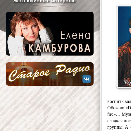
Эксклюзивные интервью
воспитывалс
Обожаю «Dee
fire»… Муз
сладкая нос
группы. А «