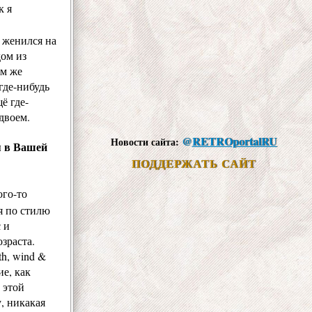
к я
 женился на
дом из
им же
где-нибудь
ё где-
двоем.
@
RETROportalRU
Новости сайта:
 в Вашей
ПОДДЕРЖАТЬ САЙТ
ого-то
я по стилю
 и
зраста.
th, wind &
е, как
 этой
, никакая