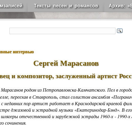
мзаписей
Тексты песен и романсов
Архив: «
вные интервью
Сергей Марасанов
вец и композитор, заслуженный артист Рос
й Марасанов родом из Петропавловска-Камчатского. Пел в город
пелле, переехав в Ставрополь, стал солистом ансамбля «Пограни
А с недавних пор артист работает в Краснодарской краевой фил
естре джазовой и эстрадной музыки «Екатеринодар-Бэнд». В его
 шлягеры отечественной и зарубежной эстрады 1960-х - 1990-х г
го сочинения.