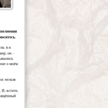
сполнении
носитесь.
ль: я и
ир, он -
тывались
ние о моём
ос нельзя
 И, кстати,
свящённый