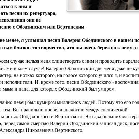
аться к ним и
ать песни их репертуара,
исполнении они не
менно с Ободзинским или Вертинским.
не менее, я услышал песни Валерия Ободзинского в вашем и
то вам близко его творчество, что вы очень бережно к нему от
оем случае нельзя меня олицетворять с ним и проводить паралле
й. Ни в коем случае! Валерий Ободзинский для меня даже не кум
астер, на нотках которого, на голосе которого учился я, и воспи
и исполнители. И, кроме того, песни Ободзинского - воспомина
ои мама и папа, для которых Ободзинский был умиром.
учайно певец был кумиром миллионов людей. Потому что его гол
 с кем. Вы правильно провели аналогию между сценической
ьностью Ободзинского и Вертинского. Это два больших мастера.
о, перед самой смертью Валерий Ободзинский записал диск, по
Александра Николаевича Вертинского
.