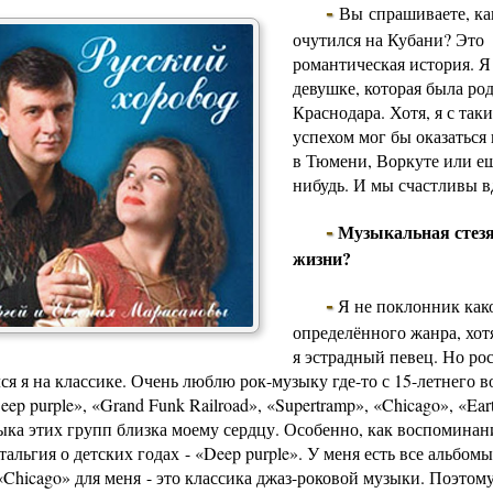
-
Вы спрашиваете, ка
очутился на Кубани? Это
романтическая история. Я
девушке, которая была ро
Краснодара. Хотя, я с так
успехом мог бы оказаться 
в Тюмени, Воркуте или ещ
нибудь. И мы счастливы в
-
Музыкальная стезя
жизни?
-
Я не поклонник как
определённого жанра, хот
я эстрадный певец. Но рос
я я на классике. Очень люблю рок-музыку где-то с 15-летнего во
p purple», «Grand Funk Railroad», «Supertramp», «Chicago», «Ear
ыка этих групп близка моему сердцу. Особенно, как воспоминани
тальгия о детских годах - «Deep purple». У меня есть все альбомы
Chicago» для меня - это классика джаз-роковой музыки. Поэтому