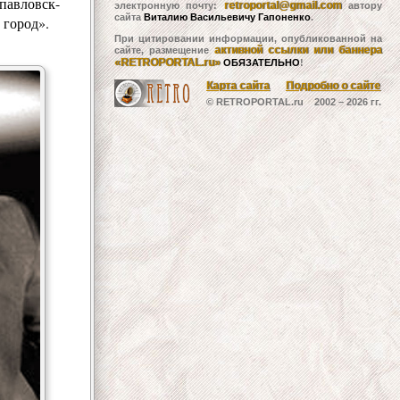
павловск-
retroportal@gmail.com
электронную почту:
автору
сайта
Виталию Васильевичу Гапоненко
.
 город».
При цитировании информации, опубликованной на
активной ссылки или баннера
сайте, размещение
«RETROPORTAL.ru»
ОБЯЗАТЕЛЬНО
!
Карта сайта
Подробно о сайте
© RETROPORTAL.ru 2002 –
2026 гг.