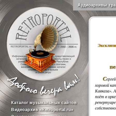
Аудиоархивы гра
Эксклюзи
RETROPORTAL.ru
© 2002 –
2026 гг.
пе
С
ерге
хоровой ка
Кавказа». 
поёт в орк
репертуаре
Каталог музыкальных сайтов
собственно
Видеоархив «Retroportal.ru»