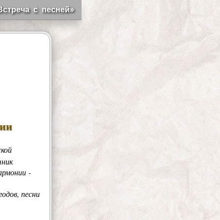
Встреча с песней»
сии
ской
чник
армонии -
одов, песни