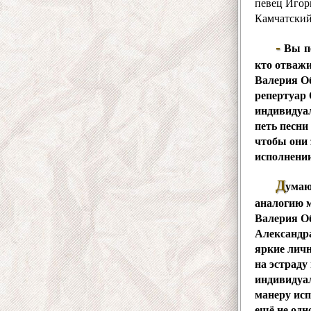
певец Игор
Камчатский»
-
Вы пе
кто отважи
Валерия Об
репертуар 
индивидуал
петь песни 
чтобы они
исполнении
Д
умаю
аналогию 
Валерия О
Александр
яркие личн
на эстраду
индивидуа
манеру исп
ещё не одн