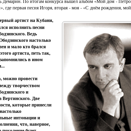
ь Демарин. По итогам конкурса вышел альбом «Мой дом - Петро
, где первая песня Игоря, вторая - моя - «С днём рождения, мой
рвый артист на Кубани,
лся исполнить песни
одзинского. Ведь
Ободзинского настолько
ен и мало кто брался
этого артиста, петь так,
 запомнились в ином
...
, можно провести
между творчеством
бодзинского
и
а Вертинского
. Две
ости, которые принесли
 настолько
льные интонации и
олнения, что, наверное,
о поколение будет