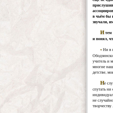
прислушив
ассоцииров
в чьём бы 
звучали, и
И
тем 
и понял, ч
-
Ни в к
Ободзински
учитель и м
многие наш
детстве, м
Н
е сл
спутать ни
индивидуал
не случайн
творчеству