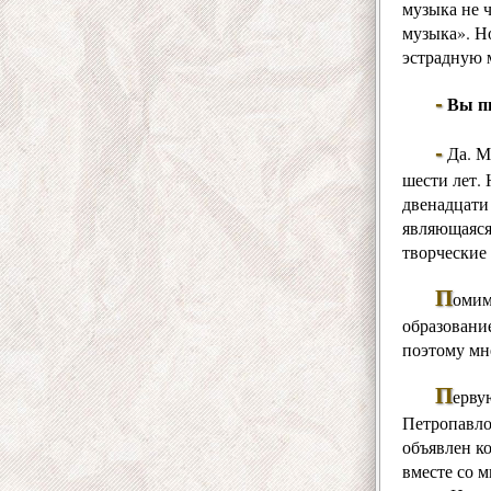
музыка не ч
музыка». Но
эстрадную 
-
Вы пи
-
Да. М
шести лет.
двенадцати
являющаяся
творческие
П
омим
образование
поэтому мне
П
ерву
Петропавло
объявлен ко
вместе со 