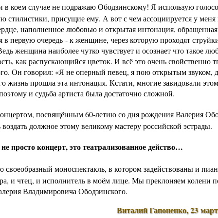
и в коем случае не подражаю Ободзинскому! Я использую голос
ю стилистики, присущие ему. А вот с чем ассоциируется у меня 
ердце, наполненное любовью и открытая интонация, обращенная
 в первую очередь - к женщине, через которую проходят струйк
едь женщина наиболее чутко чувствует и осознает что такое люб
сть, как распускающийся цветок. И всё это очень свойственно т
го. Он говорил: «Я не оперный певец, я пою открытым звуком, 
го жизнь прошла эта интонация. Кстати, многие завидовали этом
поэтому и судьба артиста была достаточно сложной.
онцертом, посвящённым 60-летию со дня рождения Валерия Обо
 воздать должное этому великому мастеру российской эстрады.
 не просто концерт, это театрализованное действо…
то своеобразный моноспектакль, в котором задействованы и пиан
ра, и чтец, и исполнитель в моём лице. Мы преклоняем колени п
алерия Владимировича Ободзинского
.
Виталий Гапоненко
, 23 мар