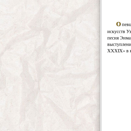
О
певц
искусств У
песня Энма
выступлени
XXXIX» в к