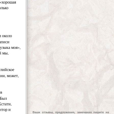
 «хорошая
олько
л около
аписи
узыка моя»,
й мы,
глийское
гии, может,
 в
 Был
Кстати,
итор и
Ваши отзывы, предложения, замечания пишите на