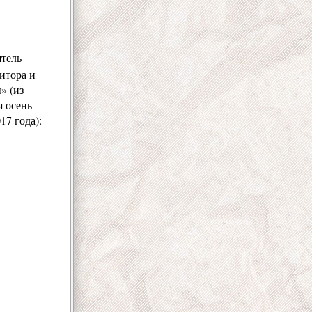
ятель
итора и
» (из
 осень-
7 года):