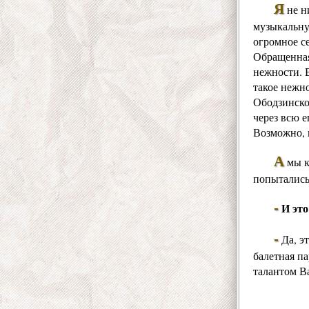
Я
не н
музыкальну
огромное с
Обращенная
нежности. В
такое нежно
Ободзинско
через всю е
Возможно, 
А
мы к
попытались
-
И это
-
Да, э
балетная па
талантом
В