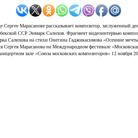
е Сергее Марасанове рассказывает композитор, заслуженный де
збекской ССР
Энмарк Салихов
. Фрагмент видеоинтервью композ
рка Салихова на стихи Онегина Гаджикасимова «Осенние мечты
я Сергея Марасанова на Международном фестивале «Московская
онцертном зале «Союза московских композиторов» 12 ноября 201